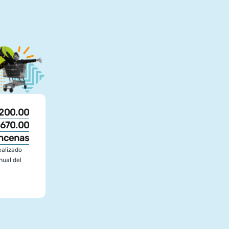
200.00
670.00
ncenas
ealizado
nual del