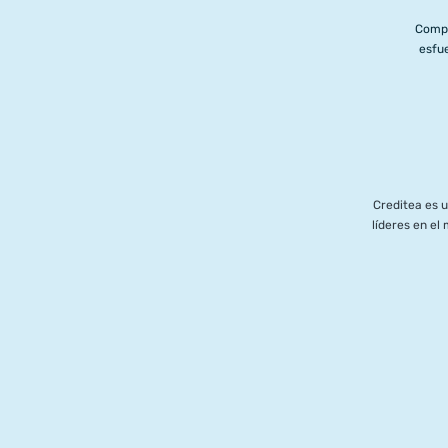
Compl
esfue
Creditea es 
líderes en e