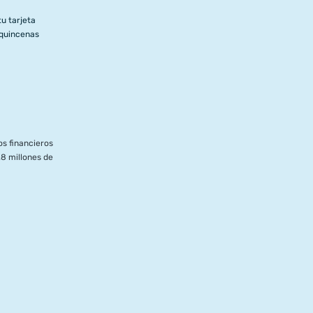
u tarjeta
 quincenas
s financieros
8 millones de