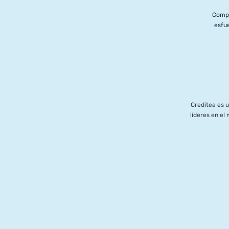
Compl
esfue
Creditea es 
líderes en e