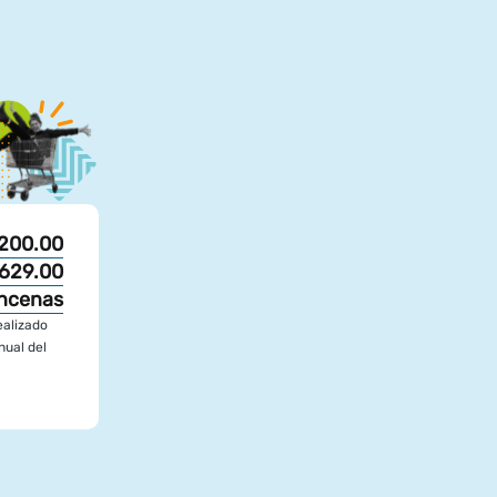
200.00
629.00
ncenas
ealizado
nual del