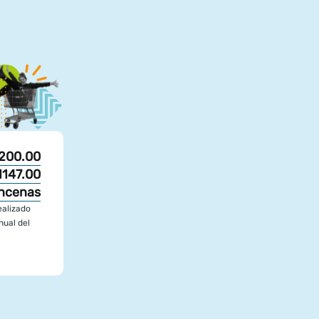
200.00
1147.00
ncenas
ealizado
nual del