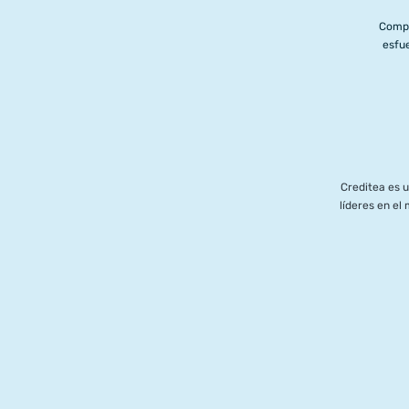
Compl
esfue
Creditea es 
líderes en e